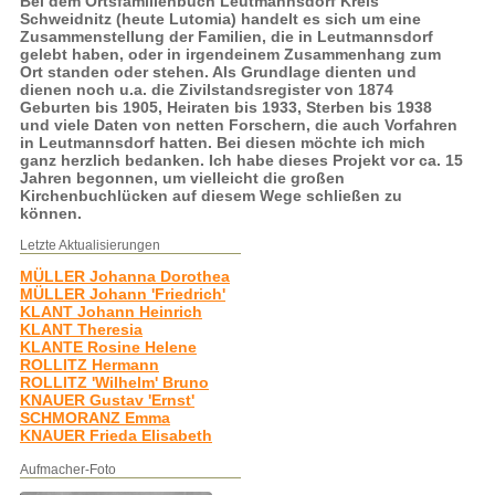
Bei dem Ortsfamilienbuch Leutmannsdorf Kreis
Schweidnitz (heute Lutomia) handelt es sich um eine
Zusammenstellung der Familien, die in Leutmannsdorf
gelebt haben, oder in irgendeinem Zusammenhang zum
Ort standen oder stehen. Als Grundlage dienten und
dienen noch u.a. die Zivilstandsregister von 1874
Geburten bis 1905, Heiraten bis 1933, Sterben bis 1938
und viele Daten von netten Forschern, die auch Vorfahren
in Leutmannsdorf hatten. Bei diesen möchte ich mich
ganz herzlich bedanken. Ich habe dieses Projekt vor ca. 15
Jahren begonnen, um vielleicht die großen
Kirchenbuchlücken auf diesem Wege schließen zu
können.
Letzte Aktualisierungen
MÜLLER Johanna Dorothea
MÜLLER Johann 'Friedrich'
KLANT Johann Heinrich
KLANT Theresia
KLANTE Rosine Helene
ROLLITZ Hermann
ROLLITZ 'Wilhelm' Bruno
KNAUER Gustav 'Ernst'
SCHMORANZ Emma
KNAUER Frieda Elisabeth
Aufmacher-Foto