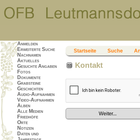
Anmelden
Erweiterte Suche
Startseite
Suche
A
Nachnamen
Aktuelles
Kontakt
Gesuchte Angaben
Fotos
Dokumente
Grabsteine
Geschichten
Audio-Aufnahmen
Video-Aufnahmen
Alben
Alle Medien
Friedhöfe
Orte
Notizen
Daten und
Jahrestage