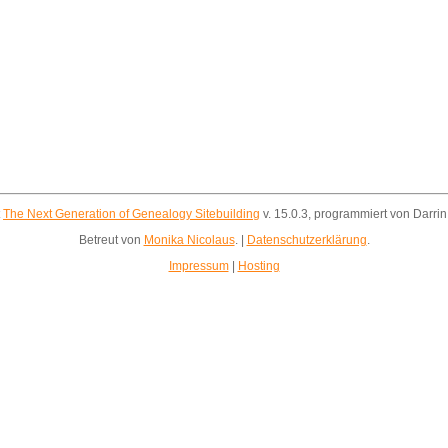
t
The Next Generation of Genealogy Sitebuilding
v. 15.0.3, programmiert von Darri
Betreut von
Monika Nicolaus
. |
Datenschutzerklärung
.
Impressum
|
Hosting